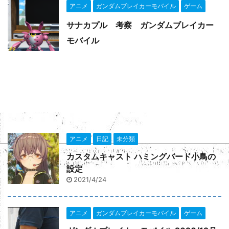
アニメ
ガンダムブレイカーモバイル
ゲーム
サナカプル 考察 ガンダムブレイカー
モバイル
PREV
グラマス 戦士について 考察
NEXT
グラマス シーフについて 考察
アニメ
日記
未分類
カスタムキャスト ハミングバード小鳥の
設定
2021/4/24
アニメ
ガンダムブレイカーモバイル
ゲーム