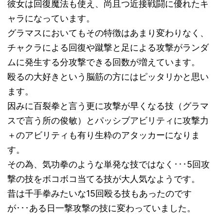
楽天トラベルでclick
彼女は回復魔法も使え、尚且つ近接戦闘に優れたキ
ャラになっています。
グラマスにおいてもその特徴はあまり変わりなく、
チャクラによる回復や蹴撃と足による攻撃がランダ
ムに発生する分攻撃できる回数が増えています。
殴るの大好きという脳筋の方にはピッタリかと思い
ます。
因みに百裂拳と言う更に攻撃が早くなる技（グラマ
スで言う所の俊敏）とパッシブアビリティに攻撃力
＋のアビリティも有り生粋のアタッカーになりま
す。
その為、気功拳のような単発な技ではなく･･･5回攻
Yahooショッピングでclick
撃の技をボコボコ当てる技が大人気なようです。
昔は千手拳みたいな15回殴る技もあったのです
が･･･ある日一撃攻撃の技に変わっていました。