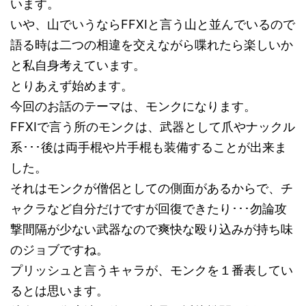
います。
いや、山でいうならFFXIと言う山と並んでいるので
語る時は二つの相違を交えながら喋れたら楽しいか
楽天市場でclick
と私自身考えています。
とりあえず始めます。
今回のお話のテーマは、モンクになります。
FFXIで言う所のモンクは、武器として爪やナックル
系･･･後は両手棍や片手棍も装備することが出来ま
した。
それはモンクが僧侶としての側面があるからで、チ
ャクラなど自分だけですが回復できたり･･･勿論攻
撃間隔が少ない武器なので爽快な殴り込みが持ち味
のジョブですね。
プリッシュと言うキャラが、モンクを１番表してい
るとは思います。