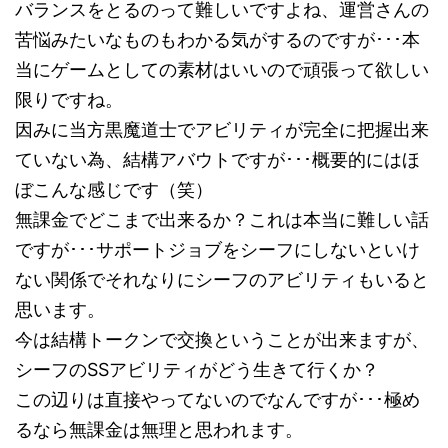
バランスをとるのって難しいですよね、運営さんの
苦悩みたいなものもわかる気がするのですが･･･本
当にゲームとしての素材はいいので頑張って欲しい
限りですね。
因みに当方黒魔道士でアビリティが完全に把握出来
ていない為、結構アバウトですが･･･概要的にはほ
ぼこんな感じです（笑）
無課金でどこまで出来るか？これは本当に難しい話
ですが･･･サポートジョブをシーフにしないといけ
セブンネットでclick
ない関係でそれなりにシーフのアビリティもいると
思います。
今は結構トークンで交換ということが出来ますが、
シーフのSSアビリティがどう生きて行くか？
この辺りは直接やってないのでなんですが･･･極め
るなら無課金は無理と思われます。