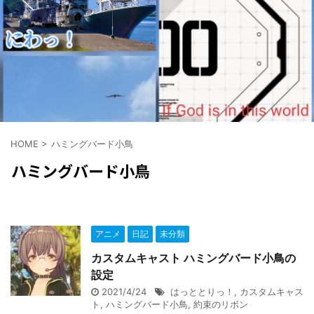
Amazonでclick
HOME
>
ハミングバード小鳥
ハミングバード小鳥
アニメ
日記
未分類
カスタムキャスト ハミングバード小鳥の
設定
2021/4/24
はっととりっ！
,
カスタムキャス
ト
,
ハミングバード小鳥
,
約束のリボン